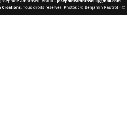
Joséphine Ambroselli Brault -
josephineambroselli@gmail.com
n Créations
. Tous droits réservés. Photos : © Benjamin Pautrot - ©