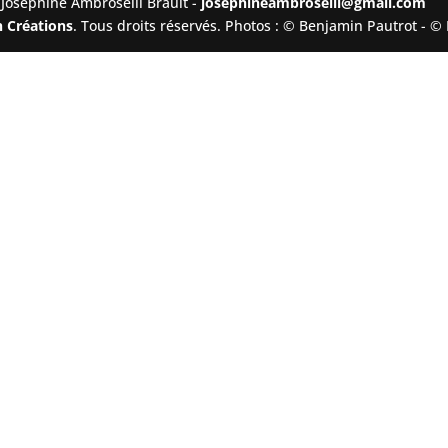
Joséphine Ambroselli Brault -
josephineambroselli@gmail.com
n Créations
. Tous droits réservés. Photos : © Benjamin Pautrot - ©