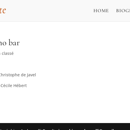
HOME
BIOG
no bar
 classé
Christophe de Javel
e-Cécile Hébert